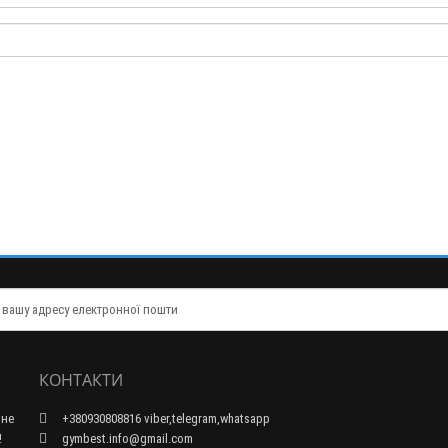
КОНТАКТИ
 не
+380930808816 viber,telegram,whatsapp
!
gymbest.info@gmail.com