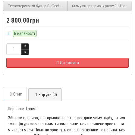
Тестостероновий бустер BioTech Tribulus Maximus 90 tabs
Стимулятор гормону росту BioTech USA 
2 800.00грн
В наявності
До кошика
Опис
Відгуки (0)
Переваги Thrust
Збільшить природне гормональне тло, завдяки чому відбудеться
зміна фігури за чоловічим типом, почнеться посилене зростання
м'язової маси. Помітно зростуть силові показники та посилиться