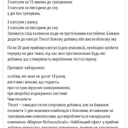
3 капсули за 15 хвилин до тренування;
3 капсули за півгодини до сну.
у дні без тренувань
3 капсули з ранку;
3 капсули за півгодини до сну.
Запивати слід склянкою води чи протеїновим коктейлем. Бажано
додати до капсул Thrust білкову добавку або високобілкову їжу.
Після 20 днів прийому капсул (одна упаковка), необхідно зробити
перерву на два тижні, під час якої протипоказані будь-які
добавки, що стимулюють вироблення тестостерону.
Препарат заборонено:
особам, вік яких не досяг 18 років;
вагітним і жінкам, що годують;
при гострих вірусних захворюваннях;
при хворобах ендокринної системи
Чим посилити
Thrust – самодостатня спортивна добавка, але за бажання
посилити її дію можлива комбінація з білковим, вітамінним чи
тренувальним комплексами, що виробляються канадською
компанією «Magnum Nutraceuticals». Найбільший ефект у прийомі
добавок приносять регулярні тренування, правильне харчування