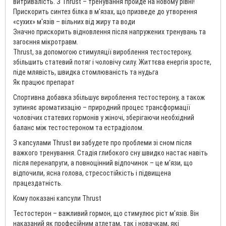
витривалість. З Thrust – тренування пройде на новому рівні!
Прискорить синтез білка в м'язах, що призведе до утворення
«сухих» м'язів – вільних від жиру та води
Значно прискорить відновлення після напружених тренувань та
загоєння мікротравм.
Thrust, за допомогою стимуляції вироблення тестостерону,
збільшить статевий потяг і чоловічу силу. Життєва енергія зросте,
піде млявість, швидка стомлюваність та нудьга
Як працює препарат
Спортивна добавка збільшує вироблення тестостерону, а також
зупиняє ароматизацію – природний процес трансформації
чоловічих статевих гормонів у жіночі, зберігаючи необхідний
баланс між тестостероном та естрадіолом.
З капсулами Thrust ви забудете про проблеми зі сном після
важкого тренування. Стадія глибокого сну швидко настає навіть
після перенапруги, а повноцінний відпочинок – це м'язи, що
відпочили, ясна голова, стресостійкість і підвищена
працездатність.
Кому показані капсули Thrust
Тестостерон – важливий гормон, що стимулює ріст м'язів. Він
наказаний як професійним атлетам, так і новачкам, які