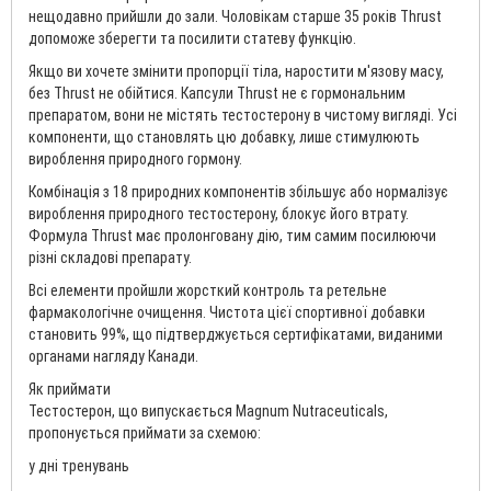
нещодавно прийшли до зали. Чоловікам старше 35 років Thrust
допоможе зберегти та посилити статеву функцію.
Якщо ви хочете змінити пропорції тіла, наростити м'язову масу,
без Thrust не обійтися. Капсули Thrust не є гормональним
препаратом, вони не містять тестостерону в чистому вигляді. Усі
компоненти, що становлять цю добавку, лише стимулюють
вироблення природного гормону.
Комбінація з 18 природних компонентів збільшує або нормалізує
вироблення природного тестостерону, блокує його втрату.
Формула Thrust має пролонговану дію, тим самим посилюючи
різні складові препарату.
Всі елементи пройшли жорсткий контроль та ретельне
фармакологічне очищення. Чистота цієї спортивної добавки
становить 99%, що підтверджується сертифікатами, виданими
органами нагляду Канади.
Як приймати
Тестостерон, що випускається Magnum Nutraceuticals,
пропонується приймати за схемою:
у дні тренувань