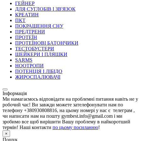
ГЕЙНЕР
ДЛЯ СУГЛОБІВ І ЗВ'ЯЗОК
КРЕАТИН
ПКТ
ПОКРАЩЕННЯ СНУ
ПРЕДТРЕНИ
ПРОТЕЇН
ПРОТЕЇНОВІ БАТОНЧИКИ
ТЕСТОБУСТЕРИ
ШЕЙКЕРИ І ПЛЯШКИ
SARMS
НООТРОПИ
ПОТЕНЦІЯ І ЛІБІДО
ЖИРОСПАЛЮВАЧІ
Інформація
Ми намагаємось відповідати на проблемні питання навіть не у
робочий час! Ви завжди можете зателефонувати нам по
телефону +380930808816, на цьому номері у нас є телеграм ,
чи написати нам на пошту gymbest.info@gmail.com і ми
зробимо все щоб вирішити Вашу проблему в найкоротший
термін! Наші контакти
по цьому посиланню
!
×
Пошук