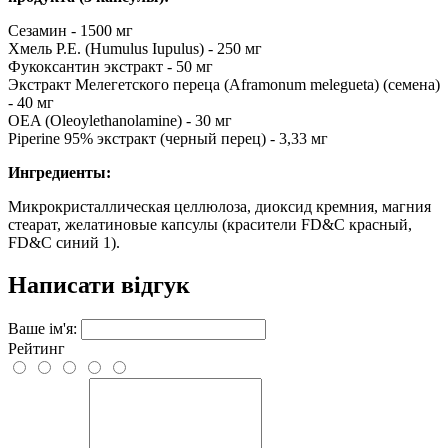
Сезамин - 1500 мг
Хмель Р.Е. (Humulus Iupulus) - 250 мг
Фукоксантин экстракт - 50 мг
Экстракт Мелегетского переца (Aframonum melegueta) (семена)
- 40 мг
OEA (Oleoylethanolamine) - 30 мг
Piperine 95% экстракт (черный перец) - 3,33 мг
Ингредиенты:
Микрокристаллическая целлюлоза, диоксид кремния, магния
стеарат, желатиновые капсулы (красители FD&C красный,
FD&C синий 1).
Написати відгук
Ваше ім'я:
Рейтинг