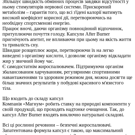
Збільшує швидкість обмінних процесів завдяки відсутності у
ньому стимуляторів нервової системи. Прискорений
метаболізм – гарантія того, що всі з'їдені калорії матимуть
високий коефіцієнт корисної дії, перетворюючись на
необхідну спортсменові енергію.
Працює вночі, даючи організму повноцінний відпочинок,
притуплюючи почуття голоду. Капсули After Burner
пригнічують апетит, не впливаючи при цьому на якість життя
та тривалість сну.
Швидше розщеплює жири, перетворюючи їх на легко
виведені з організму кислоти, і дозволяє організму відкладати
жир у звичний йому час.
Є самодостатнім жироспалювачем. Підтримуючи організм
збалансованим харчуванням, регулярними спортивними
навантаженнями та здоровим режимом дня, можна досягти ще
більш значних результатів у побудові красивого м'язистого
тіла.
Що входить до складу капсул
Компанія «Магнум» робить ставку на природні компоненти у
своїй продукції, що проходять надтонке очищення. Так, до
капсул After Burner входять виключно натуральні складові.
Всі ці рослинні речовини – безпечні жироспалювачі.
Запатентована формула капсул є такою, що максимальний