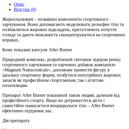
Опис
Відгуки (0)
Жироспалювачі – незамінні компоненти спортивного
харчування. Вони допомагають моделювати рельєфне тіло та
позбавлятися жирових відкладень, притуплюють почуття
голоду та дають можливість сконцентруватися на спортивних
вправах.
Кому показані капсули After Burner
Природний комплекс, розроблений світовим лідером ринку
спортивного харчування та харчових добавок компанією
«Magnum Nutraceuticals», допоможе привести фігуру в
ідеальну спортивну форму, позбутися непотрібних жирових
запасів як професійним спортсменам, так і атлетам-
початківцям.
Препарат After Burner показаний також людям, далеким від
професійного спорту. Якщо ви дотримуєтеся дієти і
самостійно намагаєтеся впорядкувати тіло – After Burner
ефективно підтримає вас.
Дія препарату