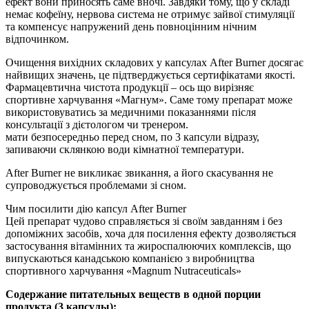
ефект вони приносять саме вночі. Завдяки тому, що у складі
немає кофеїну, нервова система не отримує зайвої стимуляції
та компенсує напружений день повноцінним нічним
відпочинком.
Очищення вихідних складових у капсулах After Burner досягає
найвищих значень, це підтверджується сертифікатами якості.
Фармацевтична чистота продукції – ось що вирізняє
спортивне харчування «Магнум». Саме тому препарат може
використовуватись за медичними показаннями після
консультації з дієтологом чи тренером.
мати безпосередньо перед сном, по 3 капсули відразу,
запиваючи склянкою води кімнатної температури.
After Burner не викликає звикання, а його скасування не
супроводжується проблемами зі сном.
Чим посилити дію капсул After Burner
Цей препарат чудово справляється зі своїм завданням і без
допоміжних засобів, хоча для посилення ефекту дозволяється
застосування вітамінних та жироспалюючих комплексів, що
випускаються канадською компанією з виробництва
спортивного харчування «Magnum Nutraceuticals»
Содержание питательных веществ в одной порции
продукта (3 капсулы):