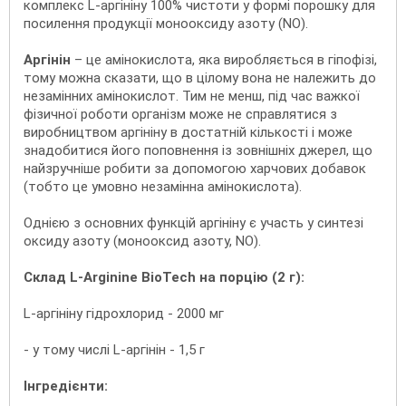
комплекс L-аргініну 100% чистоти у формі порошку для
посилення продукції монооксиду азоту (NO).
Аргінін
– це амінокислота, яка виробляється в гіпофізі,
тому можна сказати, що в цілому вона не належить до
незамінних амінокислот. Тим не менш, під час важкої
фізичної роботи організм може не справлятися з
виробництвом аргініну в достатній кількості і може
знадобитися його поповнення із зовнішніх джерел, що
найзручніше робити за допомогою харчових добавок
(тобто це умовно незамінна амінокислота).
Однією з основних функцій аргініну є участь у синтезі
оксиду азоту (монооксид азоту, NO).
Склад L-Arginine BioTech на порцію (2 г):
L-аргініну гідрохлорид - 2000 мг
- у тому числі L-аргінін - 1,5 г
Інгредієнти: