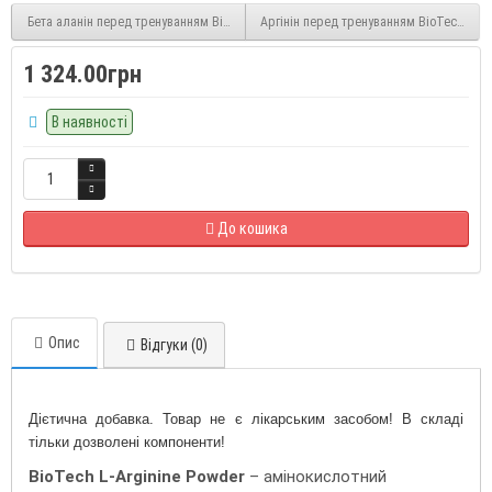
Бета аланін перед тренуванням BioTech USA Beta Alanine 300 g
Аргінін перед тренуванням BioTech USA 
1 324.00грн
В наявності
До кошика
Опис
Відгуки (0)
Дієтична добавка. Товар не є лікарським засобом! В складі
тільки дозволені компоненти!
BioTech L-Arginine Powder
– амінокислотний