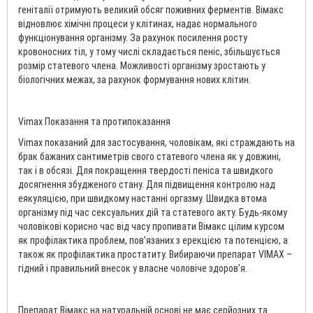
геніталії отримують великий обсяг поживних ферментів. Вімакс
відновлює хімічні процеси у клітинах, надає нормального
функціонування організму. За рахунок посилення росту
кровоносних тіл, у тому числі складається пеніс, збільшується
розмір статевого члена. Можливості організму зростають у
біологічних межах, за рахунок формування нових клітин.
Vimax Показання та протипоказання
Vimax показаний для застосування, чоловікам, які страждають на
брак бажаних сантиметрів свого статевого члена як у довжині,
так і в обсязі. Для покращення твердості пеніса та швидкого
досягнення збудженого стану. Для підвищення контролю над
еякуляцією, при швидкому настанні оргазму. Швидка втома
організму під час сексуальних дій та статевого акту. Будь-якому
чоловікові корисно час від часу пропивати Вімакс цілим курсом
як профілактика проблем, пов’язаних з ерекцією та потенцією, а
також як профілактика простатиту. Вибираючи препарат VIMAX –
гідний і правильний внесок у власне чоловіче здоров’я.
Препарат Вімакс на натуральній основі не має серйозних та