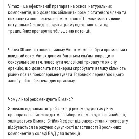
Vimax – це ефективний препарат на основі натуральних
компонентів, що дозволяє збільшити розмір статевого члена та
покращити свої сексуальні можливості. Пігулки мають лише
натуральний склад і завдяки цьому відрізняються від
традиційних препаратів збільшення потенції.
Через 30 хвилин після прийому Vimax можна забути про млявий і
швидкий секс. Vimax допоміг багатьом сім’ям покращити
сексуальне життя, повернути чоловікові тривалу та якісну
ерекцію, що дозволить партнерам спробувати велику кількість
різних поз та поекспериментувати. Головною перевагою цього
засобу є його безпека для організму.
Чому лікарі рекомендують Вімакс?
Залежно від ваших потреб фахівці рекомендуватиму Вам
препарати різних складів. Але вибором номер один, звичайно ж,
залишається Вімакс. Стійкий ефект від використання препарату
відбувається за рахунок сукупності властивостей рослинних
компонентів у складі БАД для потенції.