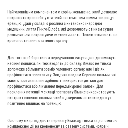
Найголовнішим компонентом є корінь женьшеню, який дозволяє
покращити кровообіг у статевій системі і тим самим покращує
ерекцію. Далі у складі є рослина з китайської народної
медицини, лиття Гінкго-Білоба, які дозволяють стінкам судин
розширяться, покращуючи їх еластичність. Також впливають на
кровопостачання статевого органу.
Для того щоб боротися з передчасною еякуляцією допоможуть
насіння повіліки, які теж входять до складу. Вімакс не тільки
допоможе збільшити розмір головного органу, але і діє як
профілактика простатиту. Завдяки плодам Сереноа пальми, які
мають протизапальні здібності і використовуються для
профілактики або лікування передміхурової залози. Для
посилення потенції у складі препарату Вімакс використовують
екстракт вівсяної соломи, який є джерелом антиоксиданту і
позитивно впливає на потенцію.
Ось чому лікарі віддають перевагу Вімаксу, тільки за допомогою
комплексної дії на кровоносну та статеву системи, чоловічі