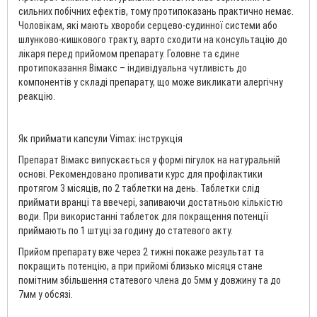
сильних побічних ефектів, тому протипоказань практично немає.
Чоловікам, які мають хвороби серцево-судинної системи або
шлунково-кишкового тракту, варто сходити на консультацію до
лікаря перед прийомом препарату. Головне та єдине
протипоказання Вімакс – індивідуальна чутливість до
компонентів у складі препарату, що може викликати алергічну
реакцію.
Як приймати капсули Vimax: інструкція
Препарат Вімакс випускається у формі пігулок на натуральній
основі. Рекомендовано пропивати курс для профілактики
протягом 3 місяців, по 2 таблетки на день. Таблетки слід
приймати вранці та ввечері, запиваючи достатньою кількістю
води. При використанні таблеток для покращення потенції
приймають по 1 штуці за годину до статевого акту.
Прийом препарату вже через 2 тижні покаже результат та
покращить потенцію, а при прийомі близько місяця стане
помітним збільшення статевого члена до 5мм у довжину та до
7мм у обсязі.