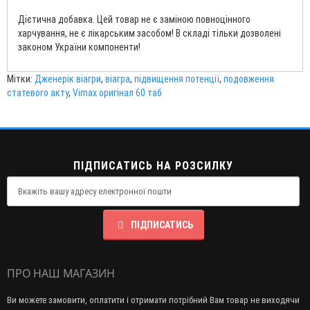
Дієтична добавка. Цей товар не є заміною повноцінного
харчування, не є лікарським засобом! В складі тільки дозволені
законом України компоненти!
Мітки:
Дженерік віагри
,
віагра
,
підвищення потенції
,
подовження
статевого акту
,
Vimax оригінал 60 таб
ПІДПИСАТИСЬ НА РОЗСИЛКУ
ПІДПИСАТИСЬ
ПРО НАШ МАГАЗИН
Ви можете замовити, оплатити і отримати потрібний Вам товар не виходячи