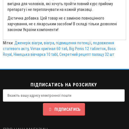
вигідна для чоловіків, які хочуть пройти повний курс прийому
препарату і не переплачувати на кожній упаковці.
Дієтична добавка. Цей товар не є заміною повноцінного
харчування, не є лікарським засобом! В складі тільки дозволені
законом України компоненти!
Мітки:
Дженерік віагри
,
віагра
,
підвищення потенції
,
подовження
статевого акту
,
Vimax оригінал 60 таб
,
Big Penis 12 таблеток
,
Boss
Royal
,
Німецька вівчарка 10 tabl
,
Секретний рецепт палацу 32 шт
ПІДПИСАТИСЬ НА РОЗСИЛКУ
ПІДПИСАТИСЬ