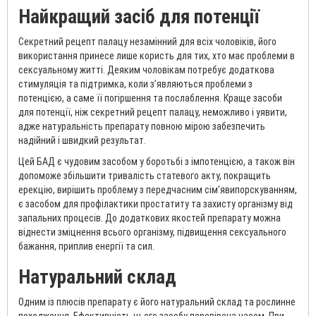
Найкращий засіб для потенції
Секретний рецепт палацу незамінний для всіх чоловіків, його
використання принесе лише користь для тих, хто має проблеми в
сексуальному житті. Деяким чоловікам потребує додаткова
стимуляція та підтримка, коли з’являються проблеми з
потенцією, а саме її погіршення та послаблення. Краще засоби
для потенції, ніж секретний рецепт палацу, неможливо і уявити,
адже натуральність препарату повною мірою забезпечить
надійний і швидкий результат.
Цей БАД є чудовим засобом у боротьбі з імпотенцією, а також він
допоможе збільшити тривалість статевого акту, покращить
ерекцію, вирішить проблему з передчасним сім’явипорскуванням,
є засобом для профілактики простатиту та захисту організму від
запальних процесів. До додаткових якостей препарату можна
віднести зміцнення всього організму, підвищення сексуального
бажання, приплив енергії та сил.
Натуральний склад
Одним із плюсів препарату є його натуральний склад та рослинне