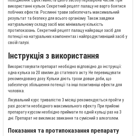
походження. Ефективність цього засобу перевірена часом. При
використанні кульок Секретний рецепт палацу не варто боятися
побічних ефектів. Рослинні трави забезпечать максимальний
результат та безпеку для всього організму. Також завдяки
натуральному складу засіб має мінімальну кількість
протипоказань. Секретний рецепт палацу найкраще засіб для
потенції на натуральних компонентах і найпродуктивніший засіб у
своїй галузі.
Інструкція з використання
Використовувати препарат необхідно відповідно до інструкції:
одна кулька за 20 хвилин до статевого акту. Не перевищувати
рекомендовану дозу. Кульки діють трохи довше доби, що
забезпечує збільшення потенції та інші позитивніші ефекти для
чоловіка.
Лікувальний курс тривалістю 3 місяці рекомендується пройти у
разі досягти необхідного максимального ефекту. При прийомі
препарату курсом необхідно приймати по одній кульці раз на 3
дні. Препарат не викликає звикання та сумісний з алкоголем.
Показання та протипоказання препарату