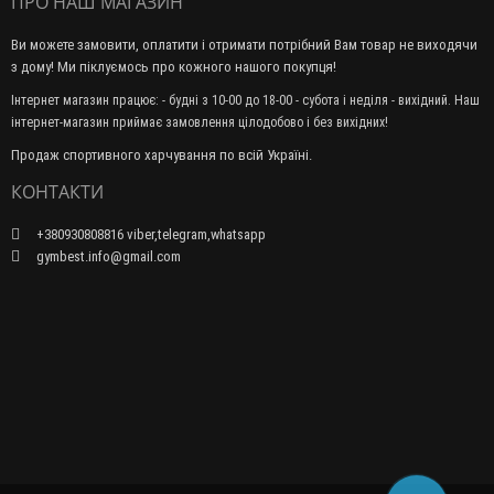
ПРО НАШ МАГАЗИН
Ви можете замовити, оплатити і отримати потрібний Вам товар не виходячи
з дому! Ми піклуємось про кожного нашого покупця!
Інтернет магазин працює: - будні з 10-00 до 18-00 - субота і неділя - вихідний. Наш
інтернет-магазин приймає замовлення цілодобово і без вихідних!
Продаж спортивного харчування по всій Україні.
КОНТАКТИ
+380930808816 viber,telegram,whatsapp
gymbest.info@gmail.com