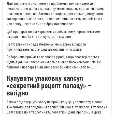
Далі перелічені симптоми та проблеми є показниками для
використання даного препарату: імпотенція, недостатній розмір
статевого члена, проблеми з ерекцією, еректильна дисфункція,
захворювання простати, простатит, сильна стомлюваність під
час сексу, нестача сил та брак витривалості.
Цей препарат не є лікарським засобом, тому перед початком
вживання необхідна консультація фахівця.
Натуральний склад забезпечує мінімальну кількість
протипоказань, проте слід уважно вивчити склад.
Заборонено приймати препарат у разі, якщо спостерігається
індивідуальна непереносимість одного з його компонентів. Не
приймати препарат з іншими засобами посилення потенції.
Купувати упаковку капсул
«секретний рецепт палацу» –
вигідно
Також слід звернути увагу на прийнятну ціну препарату, а саме
дію знижки для придбання великої кількості упаковок. 1 упаковка
це 8 стиків по 4 таблетки (32 таблетки), дана пропозиція дуже