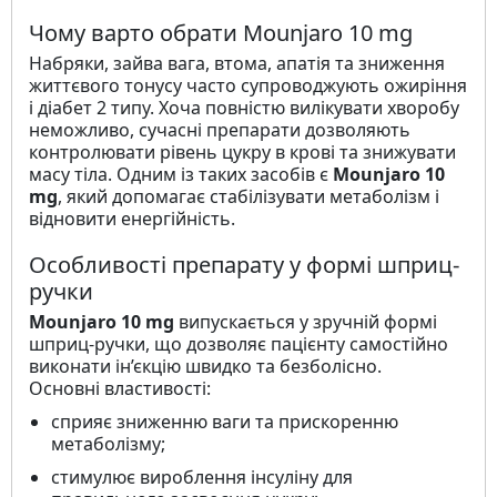
Чому варто обрати Mounjaro 10 mg
Набряки, зайва вага, втома, апатія та зниження
життєвого тонусу часто супроводжують ожиріння
і діабет 2 типу. Хоча повністю вилікувати хворобу
неможливо, сучасні препарати дозволяють
контролювати рівень цукру в крові та знижувати
масу тіла. Одним із таких засобів є
Mounjaro 10
mg
, який допомагає стабілізувати метаболізм і
відновити енергійність.
Особливості препарату у формі шприц-
ручки
Mounjaro 10 mg
випускається у зручній формі
шприц-ручки, що дозволяє пацієнту самостійно
виконати ін’єкцію швидко та безболісно.
Основні властивості:
сприяє зниженню ваги та прискоренню
метаболізму;
стимулює вироблення інсуліну для