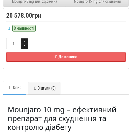
Mounjaro 5 mg для схуднення
Mounjaro 15 mg для схуднення
20 578.00грн
В наявності
До кошика
Опис
Відгуки (0)
Mounjaro 10 mg – ефективний
препарат для схуднення та
контролю діабету