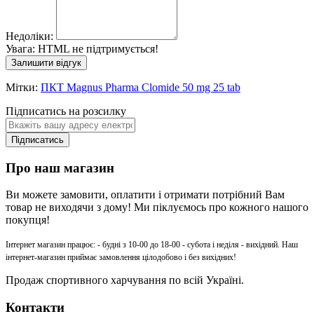
Недоліки:
Увага:
HTML не підтримується!
Залишити відгук
Мітки:
ПКТ Magnus Pharma Clomide 50 mg 25 tab
Підписатись на розсилку
Підписатись
Про наш магазин
Ви можете замовити, оплатити і отримати потрібний Вам
товар не виходячи з дому! Ми піклуємось про кожного нашого
покупця!
Інтернет магазин працює: - будні з 10-00 до 18-00 - субота і неділя - вихідний. Наш
інтернет-магазин приймає замовлення цілодобово і без вихідних!
Продаж спортивного харчування по всій Україні.
Контакти