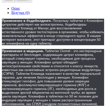
Немає в наявності
Опис
Відгуки (0)
Применение в бодибилдинге.
Поскольку таблетки с Кломифен
цитратом действуют как антиэстрогены, бодибилдеры
используют Кломид от Магнус для восстановления
естественного уровня тестостерона в организме, чтобы избежать
нежелательных эффектов в конце стероидного курса. В нашем
интернет магазине, этот препарат доступен в концентрации 50
мг кломифена на одну таблетку.
Применение в медицине.
Таблетки Clomid - это нестероидные
препараты от бесплодия, содержащие цитрат кломифена,
который стимулирует гормоны, необходимые для процесса
овуляции у женщин. Кломифен цитрат обладает
антиэстрогенными свойствами и относится к классу лекарств,
известных как селективные эстроген-рецепторные модуляторы
(СЭРМ). Таблетки Кломида назначают в качестве пероральной
терапии, для лечения бесплодия у женщин. Кломифен
стимулирует гипофиз, для повышения уровня секреции
гормонов, фолликулостимулирующего гормона (ФЛГ) и
лютеинизирующего гормона (ЛГ), необходимых для роста и
выделения зрелой яйцеклетки из маточной трубы, во время
цикла овуляции. Кломифен в таблетках по 50 мг полезен для
индукции овуляции у женщин с таким распространенным
заболеванием, как СПКЯ (синдром поликистозных яичников).