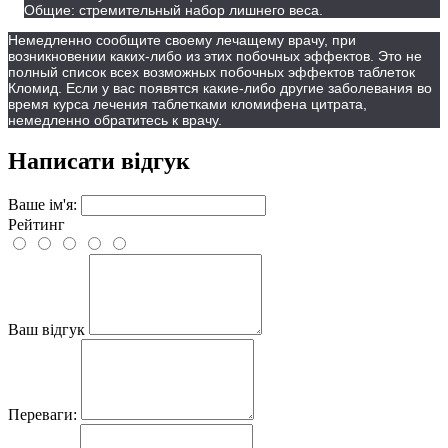
Общие: стремительный набор лишнего веса.
Немедленно сообщите своему лечащему врачу, при
возникновении каких-либо из этих побочных эффектов. Это не
полный список всех возможных побочных эффектов таблеток
Кломид. Если у вас появятся какие-либо другие заболевания во
время курса лечения таблетками кломифена цитрата,
немедленно обратитесь к врачу.
Написати відгук
Ваше ім'я:
Рейтинг
Ваш відгук
Переваги: