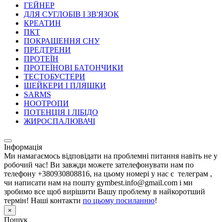
ГЕЙНЕР
ДЛЯ СУГЛОБІВ І ЗВ'ЯЗОК
КРЕАТИН
ПКТ
ПОКРАЩЕННЯ СНУ
ПРЕДТРЕНИ
ПРОТЕЇН
ПРОТЕЇНОВІ БАТОНЧИКИ
ТЕСТОБУСТЕРИ
ШЕЙКЕРИ І ПЛЯШКИ
SARMS
НООТРОПИ
ПОТЕНЦІЯ І ЛІБІДО
ЖИРОСПАЛЮВАЧІ
Інформація
Ми намагаємось відповідати на проблемні питання навіть не у
робочий час! Ви завжди можете зателефонувати нам по
телефону +380930808816, на цьому номері у нас є телеграм ,
чи написати нам на пошту gymbest.info@gmail.com і ми
зробимо все щоб вирішити Вашу проблему в найкоротший
термін! Наші контакти
по цьому посиланню
!
×
Пошук