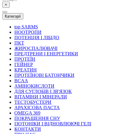
×
Категорії
top
SARMS
НООТРОПИ
ПОТЕНЦІЯ І ЛІБІДО
ПКТ
ЖИРОСПАЛЮВАЧІ
ПРЕДТРЕНИ І ЕНЕРГЕТИКИ
ПРОТЕЇН
ГЕЙНЕР
КРЕАТИН
ПРОТЕЇНОВІ БАТОНЧИКИ
BCAA
АМІНОКИСЛОТИ
ДЛЯ СУГЛОБІВ І ЗВ'ЯЗОК
ВІТАМІНИ І МІНЕРАЛИ
ТЕСТОБУСТЕРИ
АРАХІСОВА ПАСТА
OMEGA 369
ПОКРАЩЕННЯ СНУ
ІЗОТОНІКИ І ВІДНОВЛЮЮЧІ ГЕЛІ
КОНТАКТИ