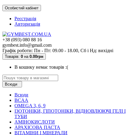
Особистий кабінет
Реєстрація
Авторизація
+38 (093) 080 88 16
gymbest.info@gmail.com
Графік роботи: Пн - Пт: 09.00 - 18.00, Сб і Нд: вихідні
Товарів:
0
на
0.00грн
В кошику немає товарів :(
Всюди
Всюди
BCAA
OMEGA 3, 6, 9
ІЗОТОНІКИ, ГІПОТОНІКИ, ВІДНОВЛЮЮЧІ ГЕЛІ І
ТУБИ
АМІНОКИСЛОТИ
АРАХІСОВА ПАСТА
ВІТАМІНИ І МІНЕРАЛИ