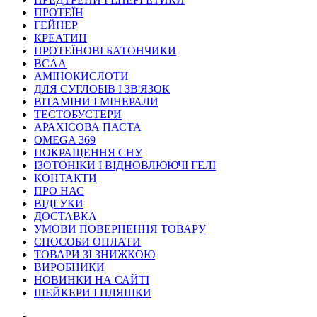
ПРОТЕЇН
ГЕЙНЕР
КРЕАТИН
ПРОТЕЇНОВІ БАТОНЧИКИ
BCAA
АМІНОКИСЛОТИ
ДЛЯ СУГЛОБІВ І ЗВ'ЯЗОК
ВІТАМІНИ І МІНЕРАЛИ
ТЕСТОБУСТЕРИ
АРАХІСОВА ПАСТА
OMEGA 369
ПОКРАЩЕННЯ СНУ
ІЗОТОНІКИ І ВІДНОВЛЮЮЧІ ГЕЛІ
КОНТАКТИ
ПРО НАС
ВІДГУКИ
ДОСТАВКА
УМОВИ ПОВЕРНЕННЯ ТОВАРУ
СПОСОБИ ОПЛАТИ
ТОВАРИ ЗІ ЗНИЖКОЮ
ВИРОБНИКИ
НОВИНКИ НА САЙТІ
ШЕЙКЕРИ І ПЛЯШКИ