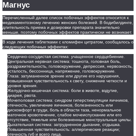
Магнус
Перечисленный далее список побочных эффектов относится к
медикаментозному лечению женских болезней. В бодибилдинге,
длительность приема и дозировки препарата значительно
меньше, поэтому побочных эффектов практически не возникает.
В ходе лечения таблетками с кломифен цитратом, сообщалось о
следующих побочных эффектах:
Сердечно-сосудистая система: учащенное сердцебиение.
Центральная нервная система: тошнота, головная боль,
раздражительность, головокружение, депрессия, нервозность,
усталость, бессонница, напряжение, головокружение.
Глаза: затуманенное зрение или другие его нарушения,
повышенная чувствительность к свету, снижение четкости и
уровня зрения.
Желудочно-кишечная система: боли в животе, вздутие,
диарея, рвота.
Мочеполовая система: синдром гиперстимуляции яичников,
отечность, увеличение яичников, болезненность или
дискомфорт в груди, боль в области таза, ненормальное
маточное кровотечение, слабое мочеиспускание или его
отсутствие, тяжелые или болезненные менструальные циклы.
Дыхательная система: затрудненное дыхание, отдышка.
Повышенная чувствительность: аллергические реакции;
отечность губ и всего лица.