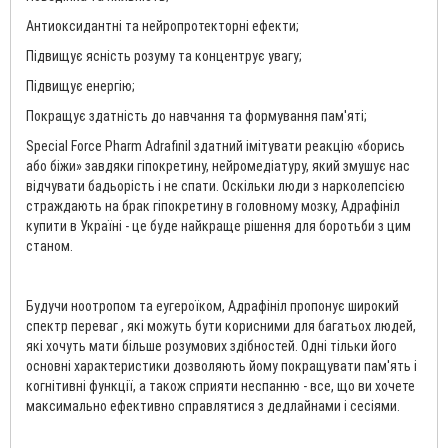
Антиоксидантні та нейропротекторні ефекти;
Підвищує ясність розуму та концентрує увагу;
Підвищує енергію;
Покращує здатність до навчання та формування пам'яті;
Special Force Pharm Adrafinil здатний імітувати реакцію «борись
або біжи» завдяки гіпокретину, нейромедіатуру, який змушує нас
відчувати бадьорість і не спати. Оскільки люди з нарколепсією
страждають на брак гіпокретину в головному мозку, Адрафініл
купити в Україні - це буде найкраще рішення для боротьби з цим
станом.
Будучи ноотропом та еугероїком, Адрафініл пропонує широкий
спектр переваг , які можуть бути корисними для багатьох людей,
які хочуть мати більше розумових здібностей. Одні тільки його
основні характеристики дозволяють йому покращувати пам'ять і
когнітивні функції, а також сприяти неспанню - все, що ви хочете
максимально ефективно справлятися з дедлайнами і сесіями.