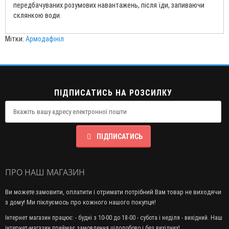
передбачуваних розумових навантажень, після їди, запиваючи
склянкою води.
Мітки:
Армодафініл
ПІДПИСАТИСЬ НА РОЗСИЛКУ
ПІДПИСАТИСЬ
ПРО НАШ МАГАЗИН
Ви можете замовити, оплатити і отримати потрібний Вам товар не виходячи
з дому! Ми піклуємось про кожного нашого покупця!
Інтернет магазин працює: - будні з 10-00 до 18-00 - субота і неділя - вихідний. Наш
інтернет-магазин приймає замовлення цілодобово і без вихідних!