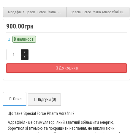
Модафініл Special Force Pharm F-Modafinil+ (CRL 40-941) 30 caps
Special Force Pharm Armodafinil 150 mg 
900.00грн
В наявності
До кошика
Опис
Відгуки (0)
Що таке Special Force Pharm Adrafinil?
Адрафініл - це стимулятор, який здатний збільшити енергію,
боротися зі втомою та покращити неспання, не викликаючи