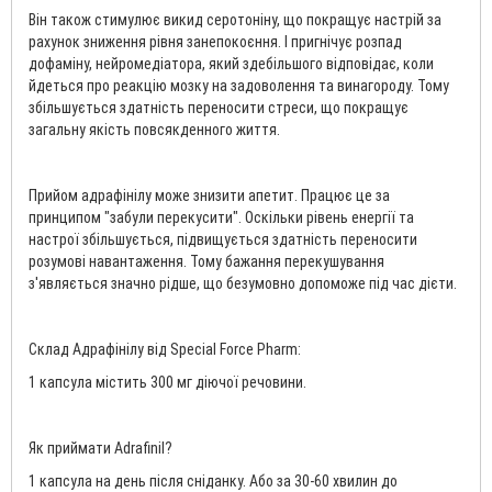
Він також стимулює викид серотоніну, що покращує настрій за
рахунок зниження рівня занепокоєння. І пригнічує розпад
дофаміну, нейромедіатора, який здебільшого відповідає, коли
йдеться про реакцію мозку на задоволення та винагороду. Тому
збільшується здатність переносити стреси, що покращує
загальну якість повсякденного життя.
Прийом адрафінілу може знизити апетит. Працює це за
принципом "забули перекусити". Оскільки рівень енергії та
настрої збільшується, підвищується здатність переносити
розумові навантаження. Тому бажання перекушування
з'являється значно рідше, що безумовно допоможе під час дієти.
Склад Адрафінілу від Special Force Pharm:
1 капсула містить 300 мг діючої речовини.
Як приймати Adrafinil?
1 капсула на день після сніданку. Або за 30-60 хвилин до