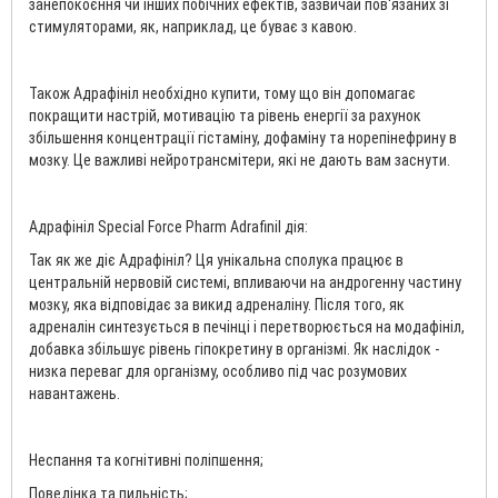
занепокоєння чи інших побічних ефектів, зазвичай пов'язаних зі
стимуляторами, як, наприклад, це буває з кавою.
Також Адрафініл необхідно купити, тому що він допомагає
покращити настрій, мотивацію та рівень енергії за рахунок
збільшення концентрації гістаміну, дофаміну та норепінефрину в
мозку. Це важливі нейротрансмітери, які не дають вам заснути.
Адрафініл Special Force Pharm Adrafinil дія:
Так як же діє Адрафініл? Ця унікальна сполука працює в
центральній нервовій системі, впливаючи на андрогенну частину
мозку, яка відповідає за викид адреналіну. Після того, як
адреналін синтезується в печінці і перетворюється на модафініл,
добавка збільшує рівень гіпокретину в організмі. Як наслідок -
низка переваг для організму, особливо під час розумових
навантажень.
Неспання та когнітивні поліпшення;
Поведінка та пильність;