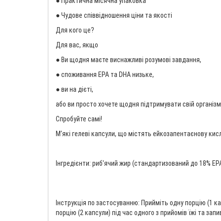
● Практична місячна упаковка
● Чудове співвідношення ціни та якості
Для кого це?
Для вас, якщо
● Ви щодня маєте виснажливі розумові завдання,
● споживання EPA та DHA низьке,
● ви на дієті,
або ви просто хочете щодня підтримувати свій органі
Спробуйте самі!
М’які гелеві капсули, що містять ейкозапентаєнову кисл
Інгредієнти: риб'ячий жир (стандартизований до 18% EP
Інструкція по застосуванню: Прийміть одну порцію (1 ка
порцію (2 капсули) під час одного з прийомів їжі та зап