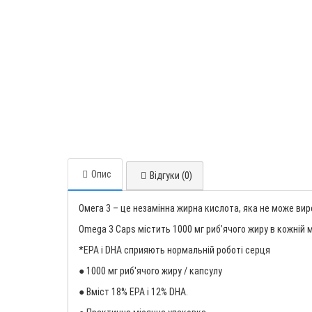
Опис
Відгуки (0)
Омега 3 – це незамінна жирна кислота, яка не може вир
Omega 3 Caps містить 1000 мг риб’ячого жиру в кожній м’я
*EPA і DHA сприяють нормальній роботі серця
● 1000 мг риб'ячого жиру / капсулу
● Вміст 18% EPA і 12% DHA.