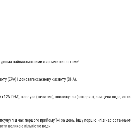
зм двома найважливішими жирними кислотами!
оту (EPA) і докозагексаєнову кислоту (DHA).
A і 12% DHA), капсула (желатин), зволожувач (гліцерин), очищена вода, ан
псулу) під час першого прийому їжі за день, іншу порцію - під час останньо
ивати великою кількістю води.