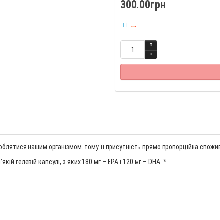
300.00грн
облятися нашим організмом, тому її присутність прямо пропорційна спожива
кій гелевій капсулі, з яких 180 мг – EPA і 120 мг – DHA. *