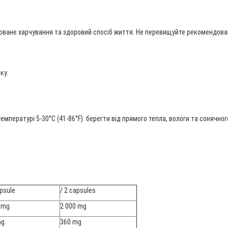
ване харчування та здоровий спосіб життя. Не перевищуйте рекомендовану
ку.
мпературі 5-30°C (41-86°F). берегти від прямого тепла, вологи та сонячного
apsule
/ 2 capsules
 mg
2 000 mg
mg
360 mg