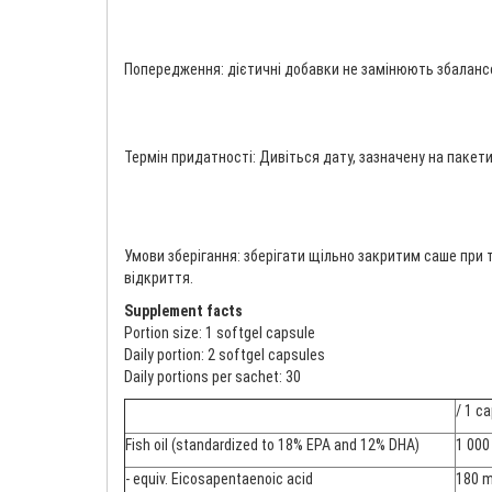
Попередження: дієтичні добавки не замінюють збалансо
Термін придатності: Дивіться дату, зазначену на пакети
Умови зберігання: зберігати щільно закритим саше при те
відкриття.
Supplement facts
Portion size: 1 softgel capsule
Daily portion: 2 softgel capsules
Daily portions per sachet: 30
/ 1 c
Fish oil (standardized to 18% EPA and 12% DHA)
1 000
- equiv. Eicosapentaenoic acid
180 