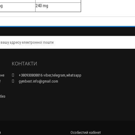
mg
240 mg
КОНТАКТИ
 не
+380930808816 viber,telegram,whatsapp
!
gymbest.info@gmail.com
 без
и
Особистий кабінет