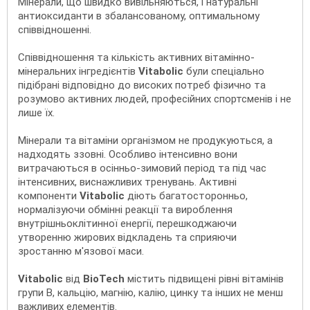
Мінерали, що швидко вивільняються, і натуральні
антиоксиданти в збалансованому, оптимальному
співвідношенні.
Співвідношення та кількість активних вітамінно-
мінеральних інгредієнтів
Vitabolic
були спеціально
підібрані відповідно до високих потреб фізично та
розумово активних людей, професійних спортсменів і не
лише їх.
Мінерали та вітаміни організмом не продукуються, а
надходять ззовні. Особливо інтенсивно вони
витрачаються в осінньо-зимовий період та під час
інтенсивних, виснажливих тренувань. Активні
компоненти
Vitabolic
діють багатосторонньо,
нормалізуючи обмінні реакції та вироблення
внутрішньоклітинної енергії, перешкоджаючи
утворенню жирових відкладень та сприяючи
зростанню м'язової маси.
Vitabolic
від
BioTech
містить підвищені рівні вітамінів
групи В, кальцію, магнію, калію, цинку та інших не менш
важливих елементів.