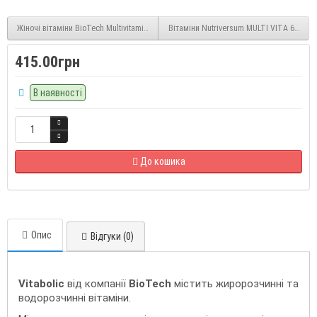
Жіночі вітаміни BioTech Multivitamin for Women 60 tabs
Вітаміни Nutriversum MULTI VITA 60 таб
415.00грн
В наявності
До кошика
Опис
Відгуки (0)
Vitaboliс
від компанії
BioTech
містить жиророзчинні та
водорозчинні вітаміни.