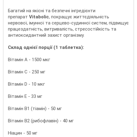
Багатий на якісні та безпечні інгредієнти
препарат
Vitaboliс
, покращує життєдіяльність
нервової, імунної та серцево-судинної систем, підвищує
працездатність, витривалість, стресостійкість та
антиоксидантний захист організму.
Склад однієї порції (1 таблетка):
Вітамін A - 1500 мкг
Вітамін C - 250 мг
Вітамін D - 10 мкг
Вітамін E - 33 мг
Вітамін B1 (тіамін) - 50 мг
Вітамін B2 (рибофлавін) - 40 мг
Ніацин - 50 мг