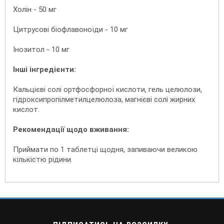
Холін - 50 мг
Цитрусові біофлавоноїди - 10 мг
Інозитол - 10 мг
Інші інгредієнти:
Кальцієві солі ортфосфорної кислоти, гель целюлози,
гідроксипропілметилцелюлоза, магнієві солі жирних
кислот.
Рекомендації щодо вживання:
Приймати по 1 таблетці щодня, запиваючи великою
кількістю рідини.