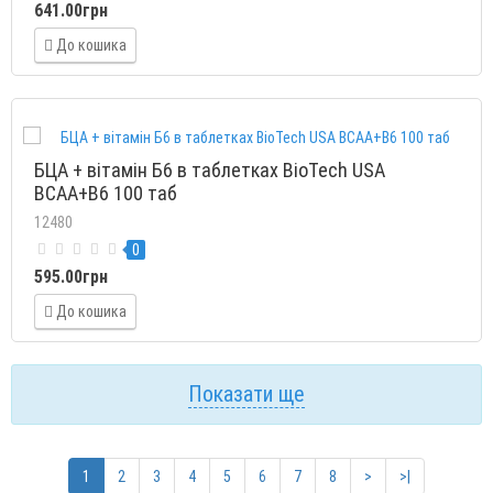
641.00грн
До кошика
БЦА + вітамін Б6 в таблетках BioTech USA
BCAA+B6 100 таб
12480
0
595.00грн
До кошика
Показати ще
1
2
3
4
5
6
7
8
>
>|