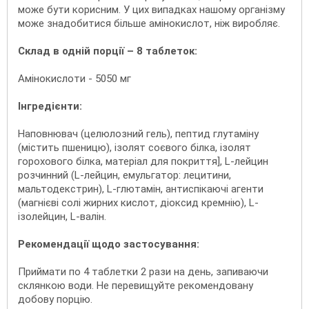
може бути корисним. У цих випадках нашому організму
може знадобитися більше амінокислот, ніж виробляє.
Склад в одній порції – 8 таблеток:
Амінокислоти - 5050 мг
Інгредієнти:
Наповнювач (целюлозний гель), пептид глутаміну
(містить пшеницю), ізолят соєвого білка, ізолят
горохового білка, матеріал для покриття], L-лейцин
розчинний (L-лейцин, емульгатор: лецитини,
мальтодекстрин), L-глютамін, антиспікаючі агенти
(магнієві солі жирних кислот, діоксид кремнію), L-
ізолейцин, L-валін.
Рекомендації щодо застосування:
Приймати по 4 таблетки 2 рази на день, запиваючи
склянкою води. Не перевищуйте рекомендовану
добову порцію.