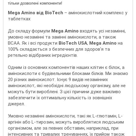
тільки дозволені компоненти!
Mega Amino від BioTech
– амінокислотний комплекс у
таблетках
До складу формули
Mega Amino
входять усі незамінні,
умовно незамінні та замінні амінокислоти, а також
ВСАА. Як і всі продукти
BioTech USA
,
Mega Amino
на
100% складається з безпечних для здоров'я та
ретельно відібраних інгредієнтів.
Одним із основних компонентів наших клітин є білок, а
амінокислоти є будівельними блоками білків. Ми знаємо
20 різних амінокислот. Існує 9 видів незамінних
амінокислот, які необхідні людському організму, але не
можуть бути вироблені. З цієї причини дуже важливо
забезпечити їх оптимальну кількість із зовнішніх
джерел.
Умовно незамінні амінокислоти, такі як L-глютамін, L-
аргінін або L-тирозин, можуть вироблятися людським
організмом, але за певних обставин, наприклад, при
інтенсивних та тривалих тренуваннях, їх прийом також