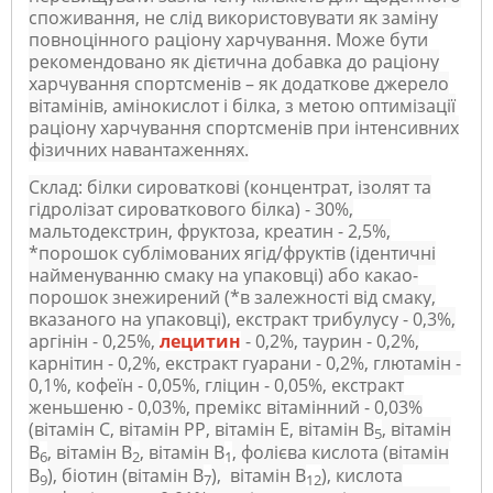
споживання, не слід використовувати як заміну
повноцінного раціону харчування. Може бути
рекомендовано як дієтична добавка до раціону
харчування спортсменів – як додаткове джерело
вітамінів, амінокислот і білка, з метою оптимізації
раціону харчування спортсменів при інтенсивних
фізичних навантаженнях.
Склад: білки сироваткові (концентрат, ізолят та
гідролізат сироваткового білка) - 30%,
мальтодекстрин, фруктоза, креатин - 2,5%,
*порошок сублімованих ягід/фруктів (ідентичні
найменуванню смаку на упаковці) або какао-
порошок знежирений (*в залежності від смаку,
вказаного на упаковці), екстракт трибулусу - 0,3%,
аргінін - 0,25%,
лецитин
- 0,2%, таурин - 0,2%,
карнітин - 0,2%, екстракт гуарани - 0,2%, глютамін -
0,1%, кофеїн - 0,05%, гліцин - 0,05%, екстракт
женьшеню - 0,03%, премікс вітамінний - 0,03%
(вітамін С, вітамін РР, вітамін Е, вітамін В
, вітамін
5
В
, вітамін В
, вітамін В
, фолієва кислота (вітамін
6
2
1
В
), біотин (вітамін В
), вітамін В
), кислота
9
7
12