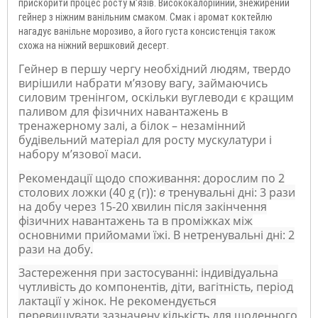
прискорити процес росту м’язів. Висококалорійний, знежирений
гейнер з ніжним ванільним смаком.
Смак і аромат коктейлю
нагадує ванільне морозиво, а його густа консистенція також
схожа на ніжний вершковий десерт.
Гейнер в першу чергу необхідний людям, твердо
вирішили набрати м’язову вагу, займаючись
силовим тренінгом, оскільки вуглеводи є кращим
паливом для фізичних навантажень в
тренажерному залі, а білок – незамінний
будівельний матеріал для росту мускулатури і
набору м’язової маси.
Рекомендації щодо споживання: дорослим по 2
столових ложки (40 g (г)):
в
тренувальні дні: 3 рази
на добу через 15-20 хвилин після закінчення
фізичних навантажень та в проміжках між
основними прийомами їжі. В нетренувальні дні: 2
рази на добу.
Застереження при застосуванні: індивідуальна
чутливість до компонентів, діти, вагітність, період
лактації у жінок. Не рекомендується
перевищувати зазначену кількість для щоденного