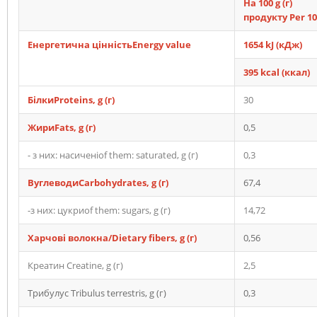
На 100
g
(г)
продукту
Per
1
Енергетична цінність
Energy value
1654 kJ (кДж)
395 kcal (ккал)
Білки
Proteins
, g (г)
30
Жири
Fats
, g (г)
0,5
- з них: насиченіof them: saturated, g (г)
0,3
ВуглеводиCarbohydrates, g (г)
67,4
-з них: цукриof them: sugars, g (г)
14,72
Харчові волокна/
Dietary fibers,
g (г)
0,56
Креатин Creatine, g (г)
2,5
Трибулус Tribulus terrestris, g (г)
0,3