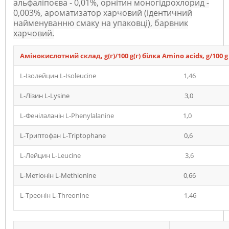
альфаліпоєва - 0,01%, орнітин моногідрохлорид -
0,003%, ароматизатор харчовий (ідентичний
найменуванню смаку на упаковці), барвник
харчовий.
Амінокислотний склад, g(г)/100 g(г) білка
Amino
acids
,
g
/100
g
L-Ізолейцин L-Isoleucine 1,46
L-Лізин L-Lysine 3,0
L-Фенілаланін L-Phenylalanine 1,0
L-Триптофан L-Triptophane 0,6
L-Лейцин L-Leucine 3,6
L-Метіонін L-Methionine 0,66
L-Треонін L-Threonine 1,46