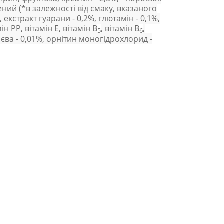
ний (*в залежності від смаку, вказаного
%, екстракт гуарани - 0,2%, глютамін - 0,1%,
н РР, вітамін Е, вітамін В
, вітамін В
,
5
6
оєва - 0,01%, орнітин моногідрохлорид -