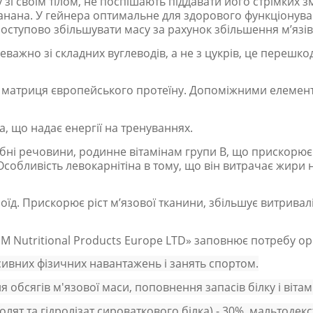
зі своїм тілом, не поспішають піддавати його стрімких з
анана. У гейнера оптимальне для здорового функціонуван
 поступово збільшувати масу за рахунок збільшення м’язів
важно зі складних вуглеводів, а не з цукрів, це перешкодж
 матриця європейського протеїну. Допоміжними елементам
а, що надає енергії на тренуваннях.
одібні речовини, родинне вітамінам групи В, що прискорю
собливість левокарнітіна в тому, що він витрачає жири не
їд. Прискорює ріст м’язової тканини, збільшує витривалі
 Nutritional Products Europe LTD» заповнює потребу орга
нсивних фізичних навантажень і занять спортом.
обсягів м'язової маси, поповнення запасів білку і вітамі
олят та гідролізат сироваткового білка) - 30%, мальтодек