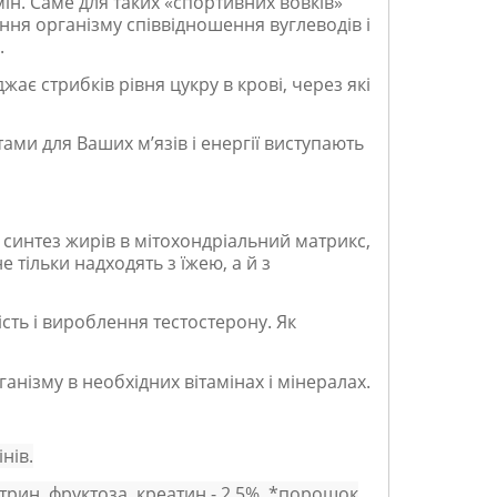
мін. Саме для таких «спортивних вовків»
ня організму співвідношення вуглеводів і
.
ає стрибків рівня цукру в крові, через які
и для Ваших м’язів і енергії виступають
є синтез жирів в мітохондріальний матрикс,
 тільки надходять з їжею, а й з
сть і вироблення тестостерону. Як
нізму в необхідних вітамінах і мінералах.
нів.
стрин, фруктоза, креатин - 2,5%, *порошок