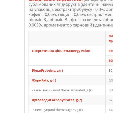
сублімованих ягід/фруктів (ідентичні най
на упаковці), екстракт трибулусу - 0,3%, арг
кофеїн - 0,05%, гліцин - 0,05%, екстракт жен
вітамін В
, вітамін В
, фолієва кислота (віта
2
1
0,003%, ароматизатор харчовий (ідентичн
На
пр
Енергетична цінність
Energy value
16
39
Білки
Proteins
, g (г)
30
Жири
Fats
, g (г)
0,5
- з них: насиченіof them: saturated, g (г)
0,3
ВуглеводиCarbohydrates, g (г)
67
-з них: цукриof them: sugars, g (г)
14