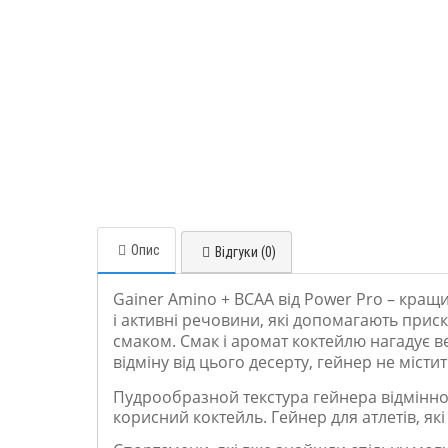
Опис
Відгуки (0)
Gainer Amino + BCAA від Power Pro – кращ
і активні речовини, які допомагають пр
смаком. Смак і аромат коктейлю нагадує в
відміну від цього десерту, гейнер не місти
Пудрообразной текстура гейнера відмінно,
корисний коктейль. Гейнер для атлетів, які