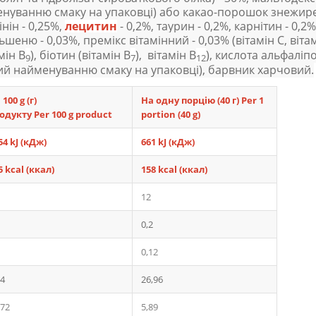
менуванню смаку на упаковці) або какао-порошок знежире
інін - 0,25%,
лецитин
- 0,2%, таурин - 0,2%, карнітин - 0,2
ьшеню - 0,03%, премікс вітамінний - 0,03% (вітамін С, вітамі
мін В
), біотин (вітамін В
), вітамін В
), кислота альфаліп
9
7
12
ий найменуванню смаку на упаковці), барвник харчовий.
 100
g
(г)
На одну порцію (40 г) Per 1
одукту
Per
100
g
product
portion (40 g)
54 kJ (кДж)
6
61
kJ (кДж)
5 kcal (ккал)
158 kcal (ккал)
12
0,2
0,12
,4
26,96
,72
5,89