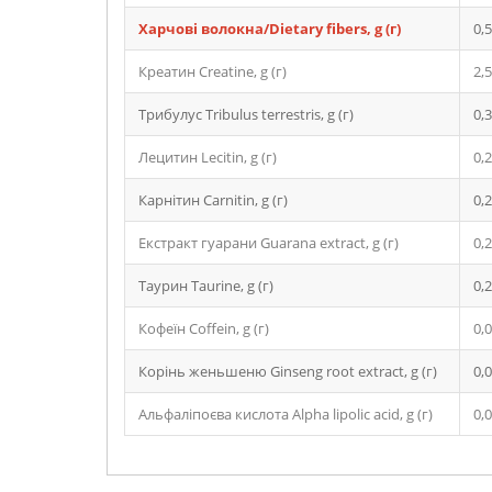
Харчові волокна/
Dietary fibers,
g (г)
0,
Креатин Creatine, g (г)
2,5
Трибулус Tribulus terrestris, g (г)
0,3
Лецитин Lecitin, g (г)
0,2
Карнітин Carnitin, g (г)
0,2
Екстракт гуарани Guarana extract, g (г)
0,2
Таурин Taurine, g (г)
0,2
Кофеїн Coffein, g (г)
0,
Корінь женьшеню Ginseng root extract, g (г)
0,
Альфаліпоєва кислота Alpha lipolic acid, g (г)
0,