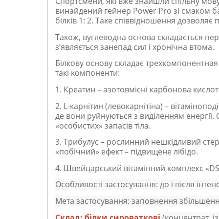
Спортсмени, які вже знайшли спільну мову 
винайдений гейнер Power Pro зі смаком б
білків 1: 2. Таке співвідношення дозволяє
Також, вуглеводна основа складається пере
з’являється занепад сил і хронічна втома.
Білкову основу складає трехкомпонентная
такі компоненти:
1. Креатин – азотовмісні карбонова кислот
2. L-карнітин (левокарнітіна) – вітаміноп
де вони руйнуються з виділенням енергії. О
«особистих» запасів тіла.
3. Трибулус – рослинний нешкідливий стеро
«побічний» ефект – підвищене лібідо.
4. Швейцарський вітамінний комплекс «DSM
Особливості застосування: до і після інте
Мета застосування: заповнення збільшення 
Склад:
білки сироваткові
(концентрат, із