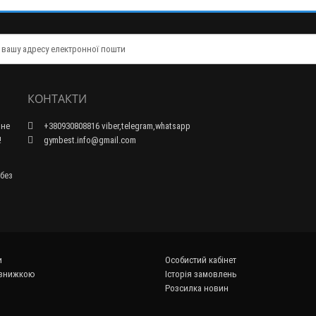
КОНТАКТИ
 не
+380930808816 viber,telegram,whatsapp
!
gymbest.info@gmail.com
 без
и
Особистий кабінет
 знижкою
Історія замовлень
Розсилка новин