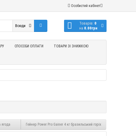
Особистий кабінет
Товарів:
0
Всюди
на
0.00грн
РУ
СПОСОБИ ОПЛАТИ
ТОВАРИ ЗІ ЗНИЖКОЮ
а ягода
Гейнер Power Pro Gainer 4 кг бразильський горіх