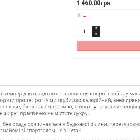
1 460.00грн
ий гейнер для швидкого поповнення енергії і набору мас
искорити процес росту мишц.Висококалорійний, знежире
ершкове, бананове морозиво, а його густа консистенція 
ть жиру і практично не містить цукру.
 без осаду розчиняється в будь-якої рідини, перетворююч
 знайомі зі спортзалом не з чуток.