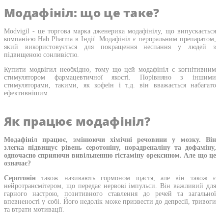
Модафініл: що це таке?
Modvigil - це торгова марка дженерика модафінілу, що випускається
компанією Hab Pharma в Індії. Модафініл є пероральним препаратом,
який використовується для покращення неспання у людей з
підвищеною сонливістю.
Купити модвігил необхідно, тому що цей модафініл є когнітивним
стимулятором фармацевтичної якості. Порівняно з іншими
стимуляторами, такими, як кофеїн і т.д. він вважається набагато
ефективнішим.
Як працює модафініл?
Модафініл працює, змінюючи хімічні речовини у мозку. Він
злегка підвищує рівень серотоніну, норадреналіну та дофаміну,
одночасно сприяючи вивільненню гістаміну орексином. Але що це
означає?
Серотонін
також називають гормоном щастя, але він також є
нейротрансмітером, що передає нервові імпульси. Він важливий для
гарного настрою, позитивного ставлення до речей та загальної
впевненості у собі. Його недолік може призвести до депресії, тривоги
та втрати мотивації.