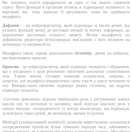
Ви, напевно, знаєте норадреналін як один із так званих гормонів
стресу. Його функція в організмі полягає в підвищенні активності за
короткий час, тому корисно її регулювати, поки ви приймаєте
модафініл.
Дофамін
— це нейротрансмітер, який відповідає за багато речей, від
рухових функцій мозку до регуляції емоцій та потоку інформації, до
вироблення достатньої кількості енергії. Вплив модафінілу на
дофамінові рецептори безпосередньо пов'язаний з його впливом на
мотивацію та витривалість.
Модафініл також сприяє вивільненню
гістаміну
, діючи на нейрони,
що вивільняють орексин.
Орексин
- це нейротрансмітер, який підвищує пильність і збудження,
що у поєднанні з цією розумною таблеткою допомагає стимулювати
тіло. Таким чином, гістамін зазвичай асоціюється, зокрема, з
алергією, але модафініл використовує свою участь у циклі неспання та
сну. Використання таблетки підвищує рівень гістаміну, що відразу
підвищує пильність.
«Система орексинів» відіграє вирішальну роль у регулюванні наших
циклів сну та неспання та допаміну, який відіграє важливу роль у
наших емоціях, зосередженості та центрі винагороди, що відповідає
за контроль таких речей, як мотивація, звички та рутина.
Modvigil (універсальний modafinil) дозволяє користувачам залишатися
зосередженими протягом більш тривалих періодів часу, займаючись
такими речами, як навчання або робота в неурочні години. Модафініл