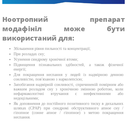
Ноотропний препарат
модафініл може бути
використаний для:
Збільшення рівня пильності та концентрації;
При розладах сну;
Усунення синдрому хронічної втоми;
Підвищення пізнавальних здібностей, а також фізичної
енергії;
Для покращення неспання у людей із надмірною денною
сонливістю, пов'язаною з нарколепсією;
Запобігання надмірній сонливості, спричиненій помірним або
важким розладом сну з хронічною змінною роботою, коли
нефармакологічні втручання є неефективними або
недоцільними;
Як доповнення до постійного позитивного тиску в дихальних
шляхах (CPAP) при синдромі обструктивного апное сну /
гіпопное (сонне апное / гіпопное) з метою покращення
неспання.