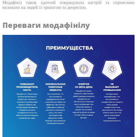
Модафініл також здатний покращувати настрій та сприятливо
впливати на людей із тривогою та депресією.
Переваги модафінілу