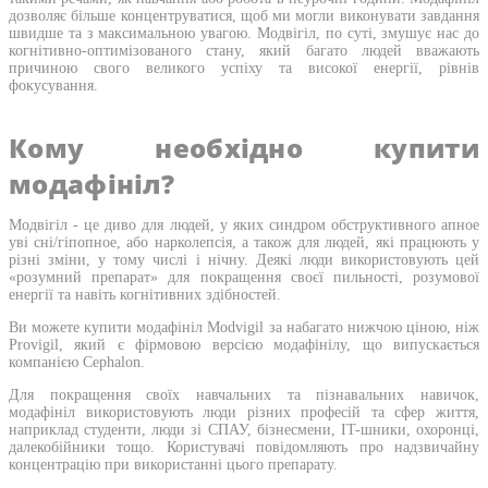
дозволяє більше концентруватися, щоб ми могли виконувати завдання
швидше та з максимальною увагою. Модвігіл, по суті, змушує нас до
когнітивно-оптимізованого стану, який багато людей вважають
причиною свого великого успіху та високої енергії, рівнів
фокусування.
Кому необхідно купити
модафініл?
Модвігіл - це диво для людей, у яких синдром обструктивного апное
уві сні/гіпопное, або нарколепсія, а також для людей, які працюють у
різні зміни, у тому числі і нічну. Деякі люди використовують цей
«розумний препарат» для покращення своєї пильності, розумової
енергії та навіть когнітивних здібностей.
Ви можете купити модафініл Modvigil за набагато нижчою ціною, ніж
Provigil, який є фірмовою версією модафінілу, що випускається
компанією Cephalon.
Для покращення своїх навчальних та пізнавальних навичок,
модафініл використовують люди різних професій та сфер життя,
наприклад студенти, люди зі СПАУ, бізнесмени, IT-шники, охоронці,
далекобійники тощо. Користувачі повідомляють про надзвичайну
концентрацію при використанні цього препарату.