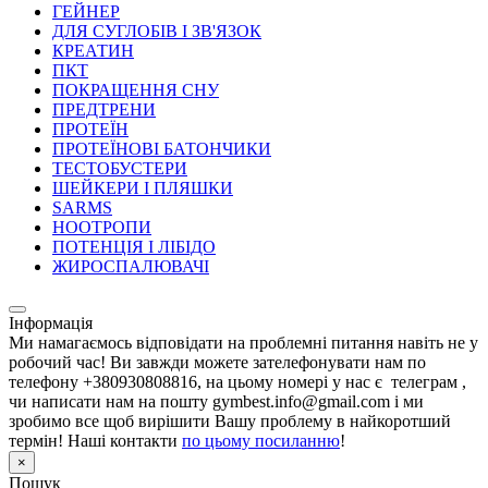
ГЕЙНЕР
ДЛЯ СУГЛОБІВ І ЗВ'ЯЗОК
КРЕАТИН
ПКТ
ПОКРАЩЕННЯ СНУ
ПРЕДТРЕНИ
ПРОТЕЇН
ПРОТЕЇНОВІ БАТОНЧИКИ
ТЕСТОБУСТЕРИ
ШЕЙКЕРИ І ПЛЯШКИ
SARMS
НООТРОПИ
ПОТЕНЦІЯ І ЛІБІДО
ЖИРОСПАЛЮВАЧІ
Інформація
Ми намагаємось відповідати на проблемні питання навіть не у
робочий час! Ви завжди можете зателефонувати нам по
телефону +380930808816, на цьому номері у нас є телеграм ,
чи написати нам на пошту gymbest.info@gmail.com і ми
зробимо все щоб вирішити Вашу проблему в найкоротший
термін! Наші контакти
по цьому посиланню
!
×
Пошук