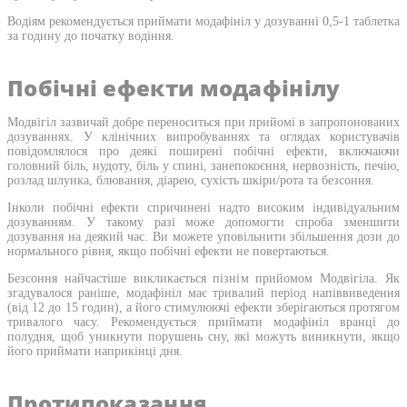
Водіям рекомендується приймати модафініл у дозуванні 0,5-1 таблетка
за годину до початку водіння.
Побічні ефекти модафінілу
Модвігіл зазвичай добре переноситься при прийомі в запропонованих
дозуваннях. У клінічних випробуваннях та оглядах користувачів
повідомлялося про деякі поширені побічні ефекти, включаючи
головний біль, нудоту, біль у спині, занепокоєння, нервозність, печію,
розлад шлунка, блювання, діарею, сухість шкіри/рота та безсоння.
Інколи побічні ефекти спричинені надто високим індивідуальним
дозуванням. У такому разі може допомогти спроба зменшити
дозування на деякий час. Ви можете уповільнити збільшення дози до
нормального рівня, якщо побічні ефекти не повертаються.
Безсоння найчастіше викликається пізнім прийомом Модвігіла. Як
згадувалося раніше, модафініл має тривалий період напіввиведення
(від 12 до 15 годин), а його стимулюючі ефекти зберігаються протягом
тривалого часу. Рекомендується приймати модафініл вранці до
полудня, щоб уникнути порушень сну, які можуть виникнути, якщо
його приймати наприкінці дня.
Протипоказання