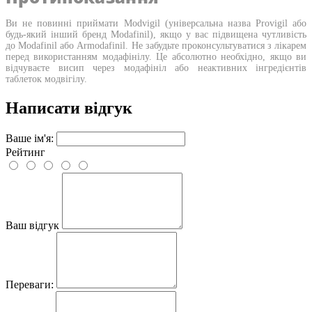
Ви не повинні приймати Modvigil (універсальна назва Provigil або
будь-який інший бренд Modafinil), якщо у вас підвищена чутливість
до Modafinil або Armodafinil. Не забудьте проконсультуватися з лікарем
перед використанням модафінілу. Це абсолютно необхідно, якщо ви
відчуваєте висип через модафініл або неактивних інгредієнтів
таблеток модвігілу.
Написати відгук
Ваше ім'я:
Рейтинг
Ваш відгук
Переваги: