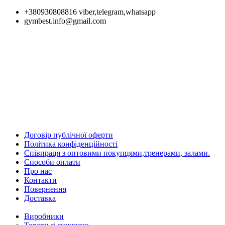
+380930808816 viber,telegram,whatsapp
gymbest.info@gmail.com
Договір публічної оферти
Політика конфіденційності
Співпраця з оптовими покупцями,тренерами, залами.
Способи оплати
Про нас
Контакти
Повернення
Доставка
Виробники