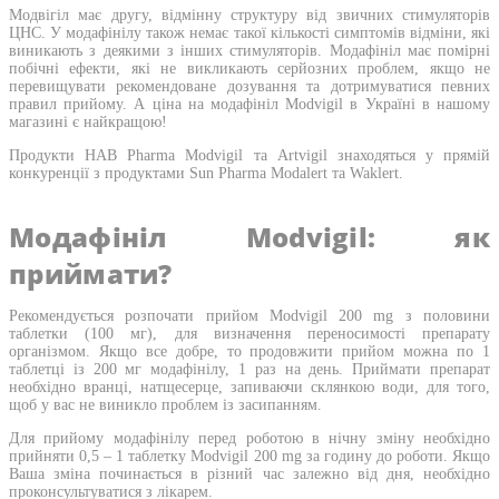
Модвігіл має другу, відмінну структуру від звичних стимуляторів
ЦНС. У модафінілу також немає такої кількості симптомів відміни, які
виникають з деякими з інших стимуляторів. Модафініл має помірні
побічні ефекти, які не викликають серйозних проблем, якщо не
перевищувати рекомендоване дозування та дотримуватися певних
правил прийому. А ціна на модафініл Modvigil в Україні в нашому
магазині є найкращою!
Продукти HAB Pharma Modvigil та Artvigil знаходяться у прямій
конкуренції з продуктами Sun Pharma Modalert та Waklert.
Модафініл Modvigil: як
приймати?
Рекомендується розпочати прийом Modvigil 200 mg з половини
таблетки (100 мг), для визначення переносимості препарату
організмом. Якщо все добре, то продовжити прийом можна по 1
таблетці із 200 мг модафінілу, 1 раз на день. Приймати препарат
необхідно вранці, натщесерце, запиваючи склянкою води, для того,
щоб у вас не виникло проблем із засипанням.
Для прийому модафінілу перед роботою в нічну зміну необхідно
прийняти 0,5 – 1 таблетку Modvigil 200 mg за годину до роботи. Якщо
Ваша зміна починається в різний час залежно від дня, необхідно
проконсультуватися з лікарем.