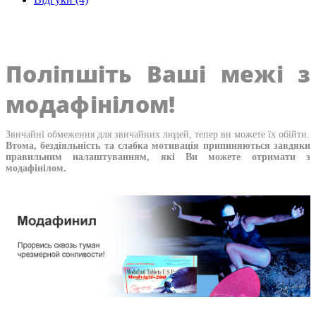
Поліпшіть Ваші межі з
модафінілом!
Звичайні обмеження для звичайних людей, тепер ви можете їх обійти.
Втома, бездіяльність та слабка мотивація припиняються завдяки
правильним налаштуванням, які Ви можете отримати з
модафінілом.