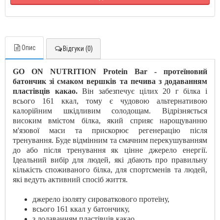
Опис
Відгуки (0)
GO ON NUTRITION Protein Bar - протеїновий
батончик зі смаком вершків та печива з додаванням
пластівців какао.
Він забезпечує цілих 20 г білка і
всього 161 ккал, тому є чудовою альтернативою
калорійним шкідливим солодощам. Відрізняється
високим вмістом білка, який сприяє нарощуванню
м'язової маси та прискорює регенерацію після
тренування. Буде відмінним та смачним перекушуванням
до або після тренування як цінне джерело енергії.
Ідеальний вибір для людей, які дбають про правильну
кількість споживаного білка, для спортсменів та людей,
які ведуть активний спосіб життя.
джерело ізоляту сироваткового протеїну,
всього 161 ккал у батончику,
з додаванням пластівців какао,