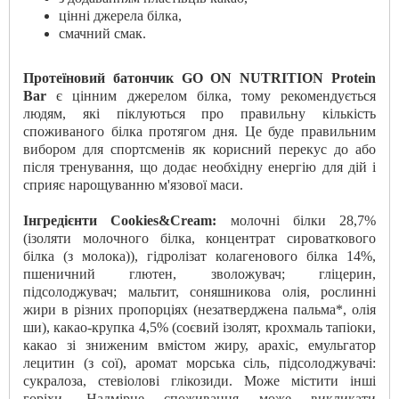
цінні джерела білка,
смачний смак.
Протеїновий батончик GO ON NUTRITION Protein
Bar
є цінним джерелом білка, тому рекомендується
людям, які піклуються про правильну кількість
споживаного білка протягом дня. Це буде правильним
вибором для спортсменів як корисний перекус до або
після тренування, що додає необхідну енергію для дій і
сприяє нарощуванню м'язової маси.
Інгредієнти Cookies&Cream:
молочні білки 28,7%
(ізоляти молочного білка, концентрат сироваткового
білка (з молока)), гідролізат колагенового білка 14%,
пшеничний глютен, зволожувач; гліцерин,
підсолоджувач; мальтит, соняшникова олія, рослинні
жири в різних пропорціях (незатверджена пальма*, олія
ши), какао-крупка 4,5% (соєвий ізолят, крохмаль тапіоки,
какао зі зниженим вмістом жиру, арахіс, емульгатор
лецитин (з сої), аромат морська сіль, підсолоджувачі:
сукралоза, стевіолові глікозиди. Може містити інші
горіхи. Надмірне споживання може викликати