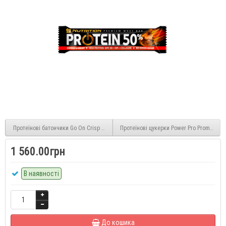
Протеїнові батончики Go On Crisp Bar with Peanut&Caramel 24x50г
Протеїнові цукерки Power Pro Prometheus
1 560.00грн
В наявності
До кошика