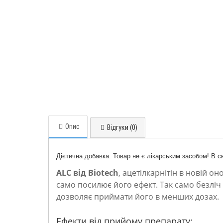
Опис
Відгуки (0)
Дієтична добавка. Товар не є лікарським засобом! В с
АLC від Biotech
, ацетілкарнітін в новій 
само посилює його ефект. Так само безліч
дозволяє приймати його в менших дозах.
Ефекти від прийому препарату: