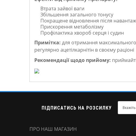
Втрата зайвої ваги
Збільшення загального тонусу
Покращене відновлення після наванта
Прискорення метаболізму
Профілактика хвороб серця і судин
Примітка:
для отримання максимального 
регулярно ацетілкарнітін в своєму раціоні
Рекомендації щодо прийому:
приймайте 
ПІДПИСАТИСЬ НА РОЗСИЛКУ
ПРО НАШ МАГАЗИН