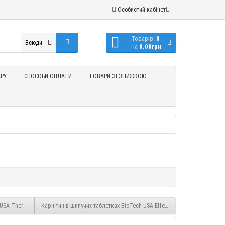
Особистий кабінет
Товарів:
0
Всюди
на
0.00грн
РУ
СПОСОБИ ОПЛАТИ
ТОВАРИ ЗІ ЗНИЖКОЮ
SA Thermo Drine Shot 20x60 ml
Карнітин в шипучих таблетках BioTech USA Effervescent L-Carnitine 500