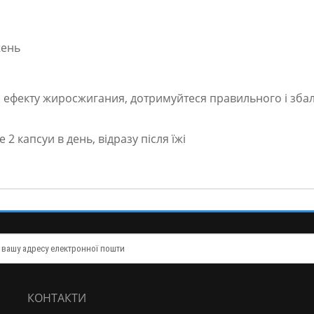
жень
ефекту жиросжигания, дотримуйтеся правильного і зб
2 капсуи в день, відразу після їжі
КОНТАКТИ