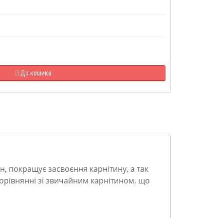
До кошика
н, покращує засвоєння карнітину, а так
орівнянні зі звичайним карнітином, що