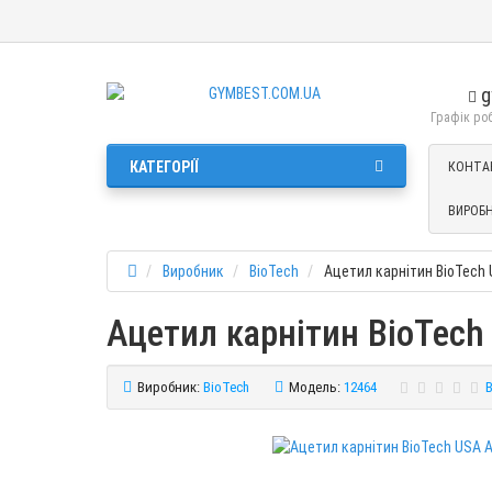
g
Графік робо
КАТЕГОРІЇ
КОНТА
ВИРОБ
Виробник
BioTech
Ацетил карнітин BioTech 
Ацетил карнітин BioTech
Виробник:
BioTech
Модель:
12464
В